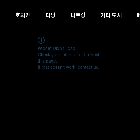
호치민
다낭
나트랑
기타 도시
Widget Didn’t Load
Check your internet and refresh
this page.
If that doesn’t work, contact us.