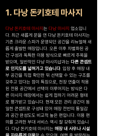
1. 다낭 돈키호테 마사지
다낭 돈키호테 마사지
는 
다낭 마사지 
업소
입니
다. 최근 새롭게 문을 연 다낭 돈키호테 마사지는 
기존 크라운 스파가 운영되던 공간을 리뉴얼해 새
롭게 출발한 매장입니다. 오픈 이후 차별화된 공
간 구성과 독특한 이용 방식으로 빠르게 주목을 
받으며, 일반적인 다낭 마사지샵과는 
다른 콘셉트
로 인지도를 넓혀가고 있습니다
. 입장 후 매장 내
부 공간을 직접 확인한 뒤 선택할 수 있는 구조를 
갖추고 있다는 점이 특징으로, 천장 연출이 적용
된 전용 공간에서 선택이 이루어지는 방식은 다
른 마사지 매장에서는 쉽게 접하기 어려운 형태
로 평가받고 있습니다. 현재 모든 관리 공간이 동
일한 콘셉트로 구성돼 있어 매장 전반의 통일감
과 공간 완성도도 비교적 높은 편입니다. 이용 편
의를 고려한 부대 서비스 역시 잘 갖춰져 있습니
다. 다낭 돈키호테 마사지는 
매장 내 사우나 시설
을 자유롭게 이용
할 수 있으며, 여행 중 방문하는 