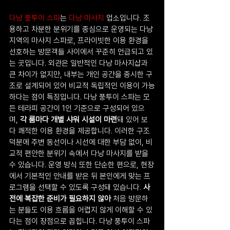
다낭 풍투이 스파
는 
다낭 마사지 
업소
입니다. 조
용하고 차분한 분위기를 중심으로 운영되는 다낭 
지역의 마사지 스파로, 프라이빗한 이용 환경을 
선호하는 방문객들 사이에서 꾸준히 언급되고 있
는 곳입니다. 외관은 일반적인 다낭 마사지샵과 
큰 차이가 없지만, 내부는 개인 공간을 중시한 구
조로 설계되어 있어 비교적 독립적인 이용이 가능
하다는 점이 특징입니다. 다낭 풍투이 스파는 모
든 테라피 공간이 1인 기준으로 구성되어 있으
며, 
각 룸마다 개별 샤워 시설이 마련
돼 있어 보
다 쾌적한 이용 환경을 제공합니다. 이러한 구조 
덕분에 주변 동선이나 시선에 대한 부담 없이, 비
교적 편안한 분위기 속에서 다낭 마사지를 받을 
수 있습니다. 운영 방식 또한 단순한 편으로, 현장
에서 기본적인 안내를 받은 뒤 본인에게 맞는 프
로그램을 선택할 수 있도록 구성돼 있습니다. 
사
전에 복잡한 준비가 필요하지 않아
 처음 방문하
는 분들도 이용 흐름을 어렵지 않게 이해할 수 있
다는 점이 장점으로 꼽힙니다. 다낭 풍투이 스파