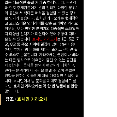
없는 대표적인 즐길 거리 중 하나
입니다. 관광객
과 현지 주재원들에게 널리 알려진 다양한 분위기
의 공간에서 색다른 매력을 경험할 수 있는 장소
로 인기가 높습니다. 호치민 가라오케는 
현대적이
고 고급스러운 인테리어를 갖춘 프리미엄 가라오
케
부터, 보다 
편안한 분위기의 대중적인 스타일
까
지 다양한 선택지가 마련되어 있어 취향에 따라 
즐길 수 있습니다. 
호치민 가라오케
는 
1군, 5군, 7
군, 8군 등 주요 지역에 밀집
해 있어 방문이 용이
하며, 호치민 밤 문화를 제대로 즐기고 싶다면 
필
수 코스
로 손꼽힙니다. 가라오케는 클럽이나 바와
는 다른 방식으로 여유롭게 즐길 수 있는 공간을 
제공합니다. 음악을 들으며 편안하게 대화하고, 
원하는 분위기에서 시간을 보낼 수 있어 특별한 
경험을 원하는 이들에게 더욱 매력적인 선택이 됩
니다. 호치민에서 밤 문화를 제대로 경험하고 싶
다면, 
호치민 가라오케는 꼭 한 번 방문해볼 만한 
곳
입니다.
참조 : 
호치민 가라오케